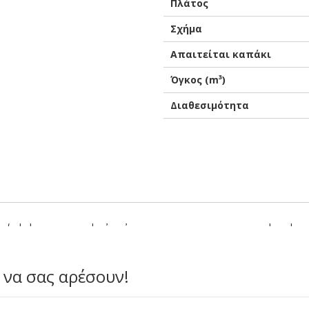
Πλάτος
Σχήμα
Απαιτείται καπάκι
Όγκος (m³)
Διαθεσιμότητα
γείρεμα σε κενό αέρος έως και 115⁰ C. Διαθέτει όλα τα απαραίτητα
 να σας αρέσουν!