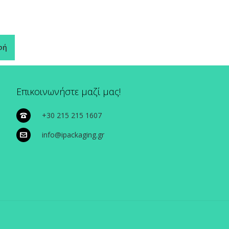
φή
Επικοινωνήστε μαζί μας!
+30 215 215 1607
info@ipackaging.gr