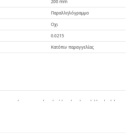
200 mm
Παραλληλόγραμμο
Οχι
0.0215
Κατόπιν παραγγελίας
 πιστοποιητικά καταλληλότητας για άμεση επαφή με τρόφιμα.