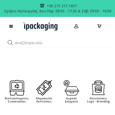
+30 215 215 1607
Ωράριο Λειτουργίας: Δευ-Παρ: 08:00 - 17:30 & Σάβ: 09:00 - 16:00
Αναζήτηση εδώ
Μετάβαση
στο
Βιοδιασπώμενες
Κλιμακωτές
Δωρεάν
Εκτυπώσεις
Συσκευασίες
Εκπτώσεις
Δείγματα
Logo - Branding
περιεχόμενο