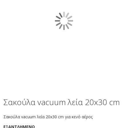
gallery
Skip
to
the
Σακούλα vacuum λεία 20x30 cm
beginning
of
the
Σακούλα vacuum λεία 20x30 cm για κενό αέρος
images
gallery
ΕΞΑΝΤΛΗΜΕΝΟ