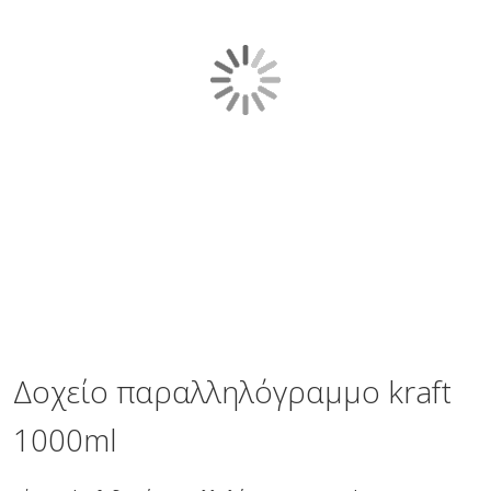
gallery
Skip
to
the
Δοχείο παραλληλόγραμμο kraft
beginning
of
1000ml
the
images
gallery