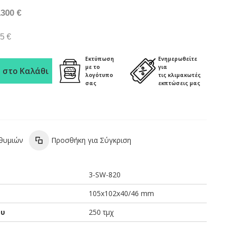
1300 €
5 €
Εκτύπωση
Ενημερωθείτε
με το
για
 στο Καλάθι
λογότυπο
τις κλιμακωτές
σας
εκπτώσεις μας
ιθυμιών
Προσθήκη για Σύγκριση
3-SW-820
105x102x40/46 mm
ου
250 τμχ