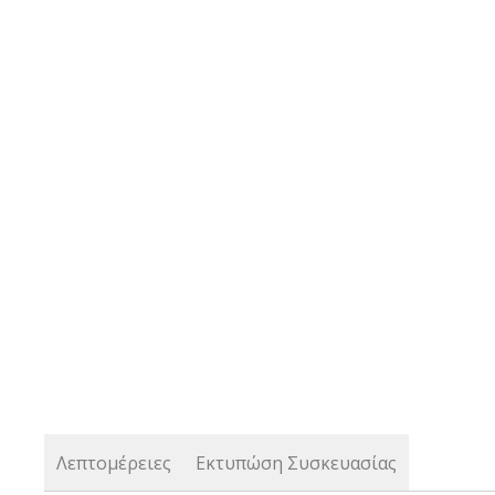
the
beginning
of
the
images
gallery
Λεπτομέρειες
Εκτυπώση Συσκευασίας