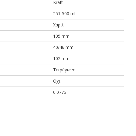
Kraft
251-500 ml
Χαρτί
105 mm
40/46 mm
102 mm
Τετράγωνο
Οχι
0.0775