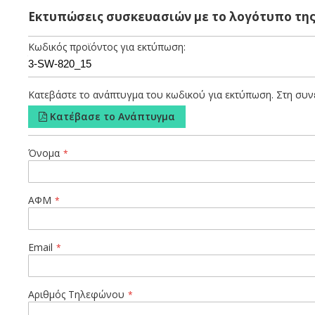
Χάρτινο βιοδιασπώμενο τετράγωνο κουτί clam shell για burge
Εκτυπώσεις συσκευασιών με το λογότυπο της
Το χαρτί που χρησιμοποιείται για την παραγωγή του αποτελ
συναρμολογημένο, προκειμένου να παρέχει στον επαγγελματία
Κωδικός προϊόντος για εκτύπωση:
τρόφιμα.
Κατεβάστε το ανάπτυγμα του κωδικού για εκτύπωση. Στη συνέ
Κατέβασε το Ανάπτυγμα
Όνομα
ΑΦΜ
Email
Αριθμός Τηλεφώνου