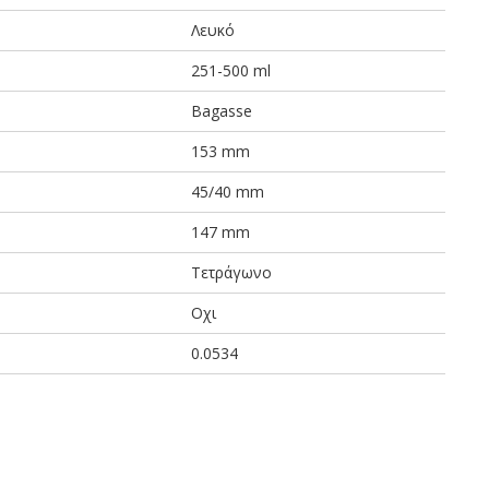
Λευκό
251-500 ml
Bagasse
153 mm
45/40 mm
147 mm
Τετράγωνο
Οχι
0.0534