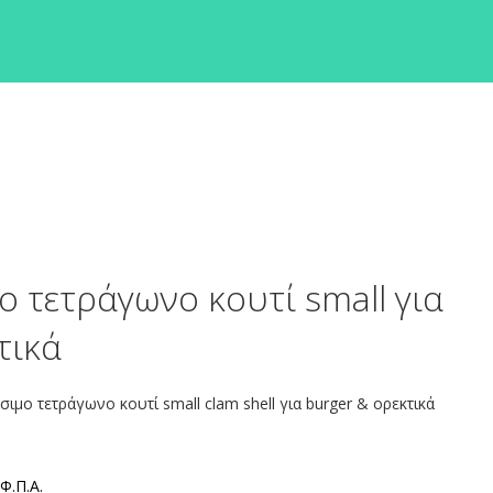
 τετράγωνο κουτί small για
τικά
μο τετράγωνο κουτί small clam shell για burger & ορεκτικά