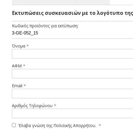
Βιοδιασπώμενο τετράγωνο κουτί small clam shell για burger 
Εκτυπώσεις συσκευασιών με το λογότυπο της
φούρνο μικροκυμάτων. Κατασκευασμένο από ζαχαροκάλαμο, 
απευθείας σε κάδους με οργανικά απορρίμματα μαζί με όποι
Κωδικός προϊόντος για εκτύπωση:
προκειμένου να παρέχει στον επαγγελματία τη δυνατότητα ταχ
Όνομα
ΑΦΜ
Email
Αριθμός Τηλεφώνου
Έλαβα γνώση της
Πολιτικής Απορρήτου.