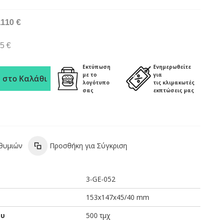
1110 €
5 €
Εκτύπωση
Ενημερωθείτε
με το
για
 στο Καλάθι
λογότυπο
τις κλιμακωτές
σας
εκπτώσεις μας
ιθυμιών
Προσθήκη για Σύγκριση
3-GE-052
153x147x45/40 mm
ου
500 τμχ