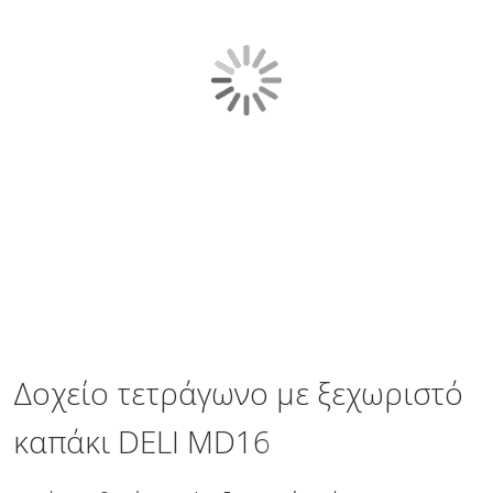
gallery
Skip
to
the
Δοχείο τετράγωνο με ξεχωριστό
beginning
of
καπάκι DELI MD16
the
images
gallery