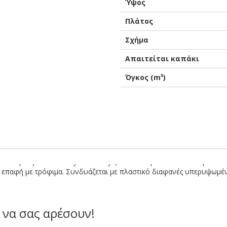
Ύψος
Πλάτος
Σχήμα
Απαιτείται καπάκι
Όγκος (m³)
ατάλληλό για take away & delivery ζεστών & κρύων πιάτων. Προϊόν
ια επαφή με τρόφιμα. Συνδυάζεται με πλαστικό διαφανές υπερυψωμέ
 να σας αρέσουν!