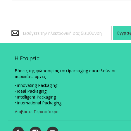
Εγγραφή
Εγγρα
στο
Ενημερωτικό
Δελτίο:
Η Εταιρεία
Βάσεις της φιλοσοφίας του ipackaging αποτελούν οι
παρακάτω αρχές:
• innovating Packaging
• ideal Packaging
• intelligent Packaging
• international Packaging
Διαβάστε Περισσότερα