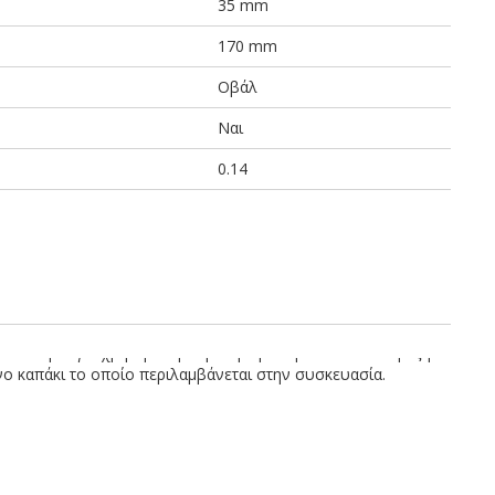
35 mm
170 mm
Οβάλ
Ναι
0.14
 κατάλληλο για χρήση σε φούρνο μικροκυμάτων & κατάψυξη.
νο καπάκι το οποίο περιλαμβάνεται στην συσκευασία.