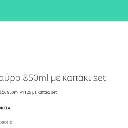
αύρο 850ml με καπάκι set
άλ 850ml V1126 με καπάκι set
4893 €