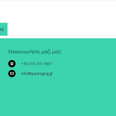
φή
Επικοινωνήστε μαζί μας!
+30 215 215 1607
info@ipackaging.gr