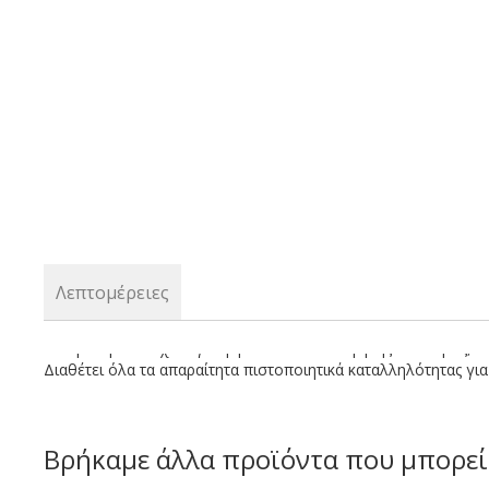
the
beginning
of
the
images
gallery
Λεπτομέρειες
Μαύρο οβάλ δοχείο για ψητά από υλικό υψηλής ποιότητας, κ
Διαθέτει όλα τα απαραίτητα πιστοποιητικά καταλληλότητας γ
Βρήκαμε άλλα προϊόντα που μπορεί