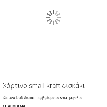
gallery
Skip
to
the
Χάρτινο small kraft δισκάκι
beginning
of
the
Χάρτινο kraft δισκάκι σερβιρίσματος small μέγεθος
images
gallery
ΣΕ ΑΠΟΘΕΜΑ