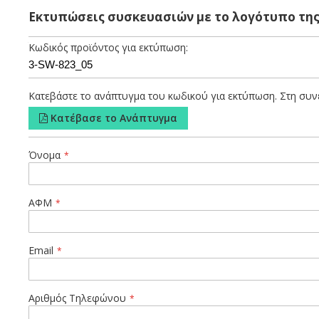
Χάρτινο βιοδιασπώμενο παραλληλόγραμμο κουτί clam shell για
Εκτυπώσεις συσκευασιών με το λογότυπο της
πλαστικού. Το χαρτί που χρησιμοποιείται για την παραγωγή
τρόφιμα. Πλήρως συναρμολογημένο, προκειμένου να παρέχει σ
Κωδικός προϊόντος για εκτύπωση:
καταλληλότητας για επαφή με τρόφιμα.
Κατεβάστε το ανάπτυγμα του κωδικού για εκτύπωση. Στη συνέ
Κατέβασε το Ανάπτυγμα
Όνομα
ΑΦΜ
Email
Αριθμός Τηλεφώνου