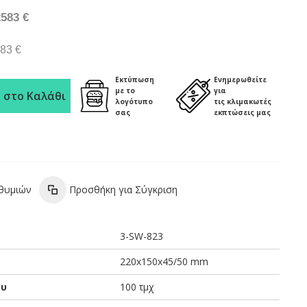
2583 €
.83 €
Εκτύπωση
Ενημερωθείτε
με το
για
 στο Καλάθι
λογότυπο
τις κλιμακωτές
σας
εκπτώσεις μας
ιθυμιών
Προσθήκη για Σύγκριση
3-SW-823
220x150x45/50 mm
ου
100 τμχ