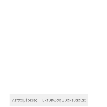
the
beginning
of
the
images
gallery
Λεπτομέρειες
Εκτυπώση Συσκευασίας