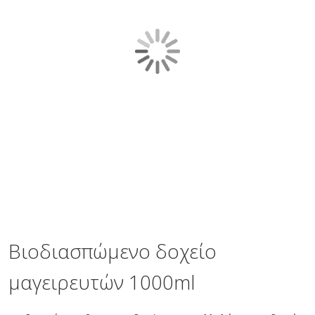
gallery
Skip
to
the
Βιοδιασπώμενο δοχείο
beginning
of
μαγειρευτών 1000ml
the
images
gallery