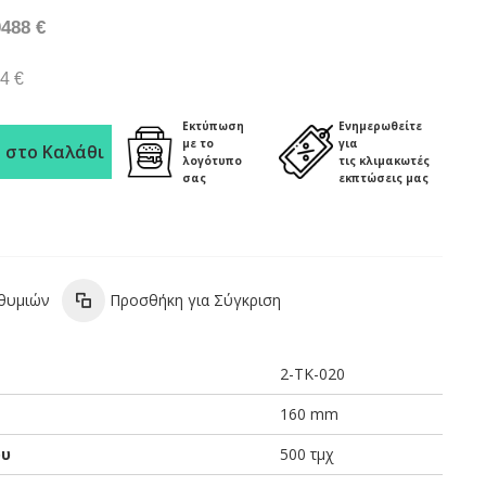
0488 €
4 €
Εκτύπωση
Ενημερωθείτε
με το
για
 στο Καλάθι
λογότυπο
τις κλιμακωτές
σας
εκπτώσεις μας
ιθυμιών
Προσθήκη για Σύγκριση
2-TK-020
160 mm
ου
500 τμχ