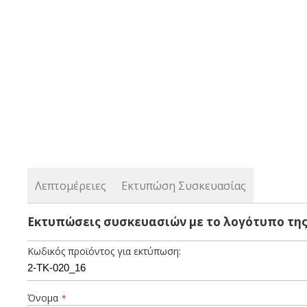
the
beginning
of
the
images
gallery
Λεπτομέρειες
Εκτυπώση Συσκευασίας
Ξύλινο κουτάλι φαγητού 16 cm συσκευασμένο σε χάρτινο σα
Εκτυπώσεις συσκευασιών με το λογότυπο της
Κωδικός προϊόντος για εκτύπωση:
Όνομα