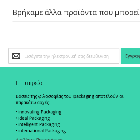
Βρήκαμε άλλα προϊόντα που μπορεί
Εγγραφή
Εγγρα
στο
Ενημερωτικό
Δελτίο:
Η Εταιρεία
Βάσεις της φιλοσοφίας του ipackaging αποτελούν οι
παρακάτω αρχές:
• innovating Packaging
• ideal Packaging
• intelligent Packaging
• international Packaging
Διαβάστε Περισσότερα