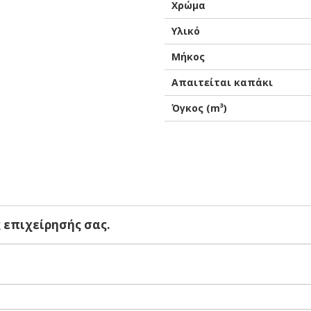
Χρώμα
Υλικό
Μήκος
Απαιτείται καπάκι
Όγκος (m³)
κουλάκι πλήρως βιοδιασπώμενο βιοαποικοδομήσιμο προϊόν, τοποθετ
 επιχείρησής σας.