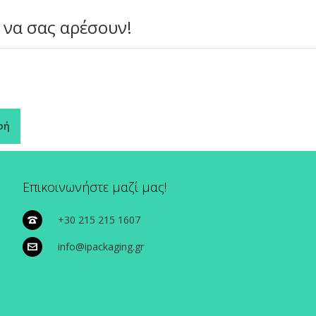
 να σας αρέσουν!
φή
Επικοινωνήστε μαζί μας!
+30 215 215 1607
info@ipackaging.gr