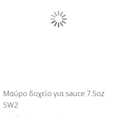
gallery
Skip
to
the
Μαύρο δοχείο για sauce 7.5oz
beginning
of
SW2
the
images
gallery