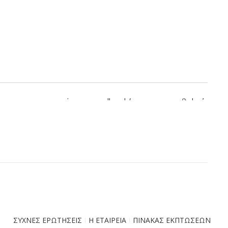
πάνω από ίσιο καπάκι, ώστε να δημιουργείται επιπλέον χώρος
ΣΥΧΝΕΣ ΕΡΩΤΗΣΕΙΣ
Η ΕΤΑΙΡΕΙΑ
ΠΙΝΑΚΑΣ ΕΚΠΤΩΣΕΩΝ