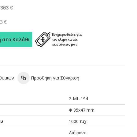
0363 €
3 €
Ενημερωθείτε για
 στο Καλάθι
τις κλιμακωτές
εκπτώσεις μας
ιθυμιών
Προσθήκη για Σύγκριση
2-ML-194
Φ 95x47 mm
ου
1000 τμχ
Διάφανο