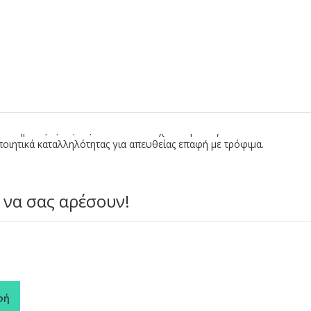
οτήρια 5, 9, 12, 16, 20oz. Ειδικά σχεδιασμένο για να τοποθετείτε 
ποιητικά καταλληλότητας για απευθείας επαφή με τρόφιμα.
 να σας αρέσουν!
φή