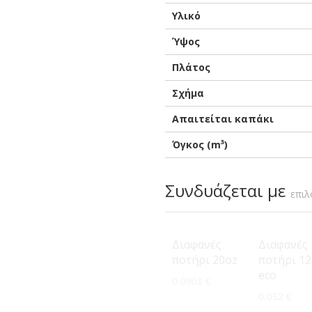
Υλικό
Ύψος
Πλάτος
Σχήμα
Απαιτείται καπάκι
Όγκος (m³)
Συνδυάζεται με
επιλ
Διαφανές
Διαφανές
ποτήρι 20oz
ποτήρι 12
eco
0.0901 €
0.052 €