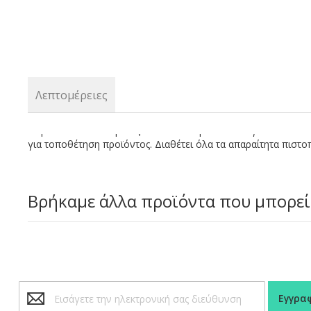
Λεπτομέρειες
Πομπέ κλειστό διαφανές καπάκι wide pet 95 mm για πλαστικά π
για τοποθέτηση προϊόντος. Διαθέτει όλα τα απαραίτητα πιστο
Βρήκαμε άλλα προϊόντα που μπορεί
Εγγραφή
Εγγρα
στο