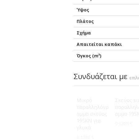
Ύψος
Πλάτος
Σχήμα
Απαιτείται καπάκι
Όγκος (m³)
Συνδυάζεται με
επιλ
Μικρό
Σκεύος su
παραλληλόγρ
παραλληλ
αμμο σκεύος
αμμο 19S
19SKN για
0.1388 €
γλυκά
0.1388 €