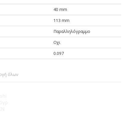
40 mm
113 mm
Παραλληλόγραμμο
Οχι
0.097
ογή όλων
shi
όγρ
KN