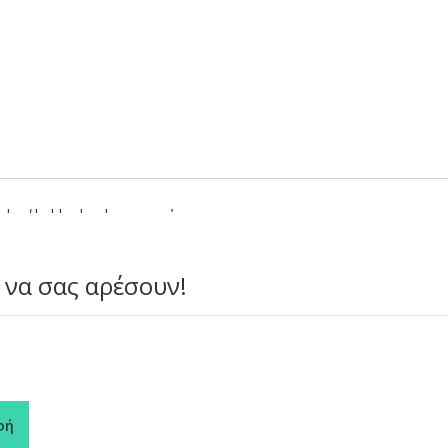
ληλόγραμμο μαύρο σκεύος sushi 19SKN.
 να σας αρέσουν!
φή